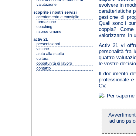
valutazione
evolvere in modo
caratteristiche 
scoprite i nostri servizi
gestione di pr
orientamento e consiglio
formazione
Quali sono i pun
coaching
coppia? Come 
risorse umane
valorizzarmi in 
activ 21
presentazioni
Activ 21 vi offre
visione
personalità fra 
aiuto alla scelta
quattro valutazio
cultura
le vostre decision
opportunità di lavoro
contatto
Il documento det
professionale e 
CV.
Per saperne 
Avvertiment
ad uno psico