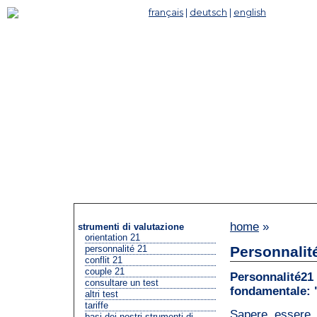
français
|
deutsch
|
english
home
»
strumenti di valutazione
orientation 21
Personnalité
personnalité 21
conflit 21
couple 21
Personnalité2
consultare un test
fondamentale: 
altri test
tariffe
Sapere essere,
basi dei nostri strumenti di