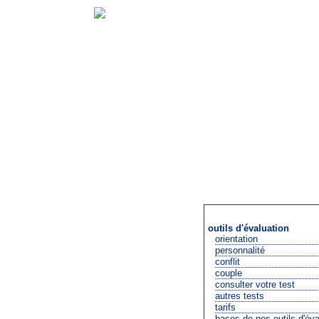
outils d'évaluation
orientation
personnalité
conflit
couple
consulter votre test
autres tests
tarifs
bases de nos outils d'éva