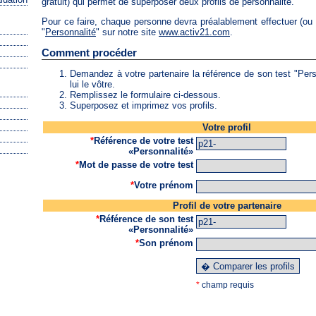
gratuit) qui permet de superposer deux profils de personnalité.
Pour ce faire, chaque personne devra préalablement effectuer (ou 
"
Personnalité
" sur notre site
www.activ21.com
.
Comment procéder
Demandez à votre partenaire la référence de son test "Pers
lui le vôtre.
Remplissez le formulaire ci-dessous.
Superposez et imprimez vos profils.
Votre profil
*
Référence de votre test
«Personnalité»
*
Mot de passe de votre test
*
Votre prénom
Profil de votre partenaire
*
Référence de son test
«Personnalité»
*
Son prénom
*
champ requis