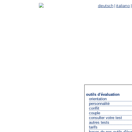
deutsch
|
italiano
outils d'évaluation
orientation
personnalité
conflit
couple
consulter votre test
autres tests
tarifs
bases de nos outils d'éva