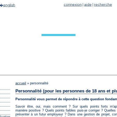
connexion
|
aide
|
recherche
|�
english
PERSONNALITÉ
accueil
» personnalité
Personnalité (pour les personnes de 18 ans et pl
Personnalité vous permet de répondre à cette question fondame
Savoir être, oui, mais comment ? Sur quels points forts m'ap
manière positive ? Quels points faibles puis-je corriger ? Quelles 
présenter à un futur employeur ? Dans une gestion de projet, 
luation