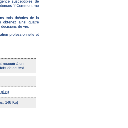
rgence susceptibles de
mpétences ? Comment me
ns trois théories de la
 obtenez ainsi quatre
s décisions de vie.
ation professionnelle et
 recourir à un
tats de ce test.
es, 148 Ko)